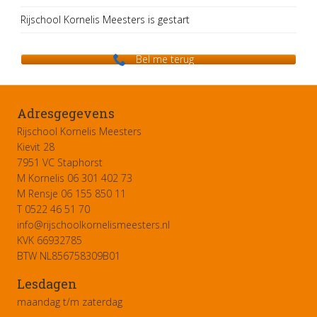
Rijschool Kornelis Meesters is gestart
Bel me terug
Adresgegevens
Rijschool Kornelis Meesters
Kievit 28
7951 VC Staphorst
M Kornelis 06 301 402 73
M Rensje 06 155 850 11
T 0522 46 51 70
info@rijschoolkornelismeesters.nl
KVK 66932785
BTW NL856758309B01
Lesdagen
maandag t/m zaterdag